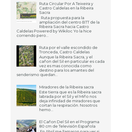
Ruta Circular Por A Teixeira y
Castro Caldelas en la Ribeira
Sacra
Ruta propuesta para la
ampliación del centro BTT de la
Ribeira Sacra hacia Castro
Caldelas Powered by Wikiloc Yo la hice
corriendo pero...
Ruta por el valle escondido de
Tronceda, Castro Caldelas
Aunque la Ribeira Sacra, y el
cañon del Sil en particular es cada
vez es mas conocida como
destino para los amantes del
senderismo quedan...
Miradores de la Ribeira sacra
Este tierra que es la Ribeira sacra
labrada por el Sil y el Miño nos
deja infinidad de miradores que
cortan la respiración. Nosotros
hemo...
El Cañon Del Sil en el Programa
80 cm de Televisión Española
En Abril me llamaron para ver si