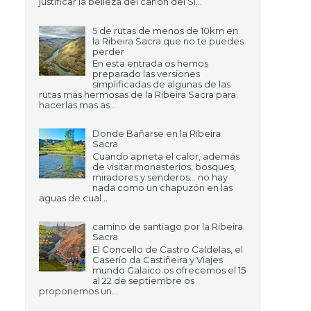
justificar la belleza del cañón del Si...
5 de rutas de menos de 10km en
la Ribeira Sacra que no te puedes
perder
En esta entrada os hemos
preparado las versiones
simplificadas de algunas de las
rutas mas hermosas de la Ribeira Sacra para
hacerlas mas as...
Donde Bañarse en la Ribeira
Sacra
Cuando aprieta el calor, además
de visitar monasterios, bosques,
miradores y senderos... no hay
nada como un chapuzón en las
aguas de cual...
camino de santiago por la Ribeira
Sacra
El Concello de Castro Caldelas, el
Caserío da Castiñeira y Viajes
mundo Galaico os ofrecemos el 15
al 22 de septiembre os
proponemos un...