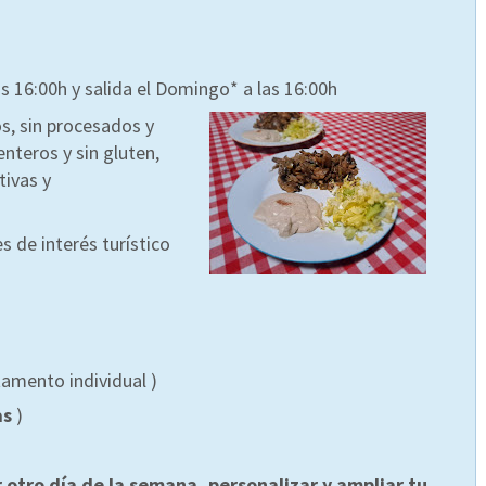
las 16:00h y salida el Domingo* a las 16:00h
s, sin procesados y
nteros y sin gluten,
tivas y
es de interés turístico
amento individual )
as
)
otro día de la semana, personalizar y ampliar tu