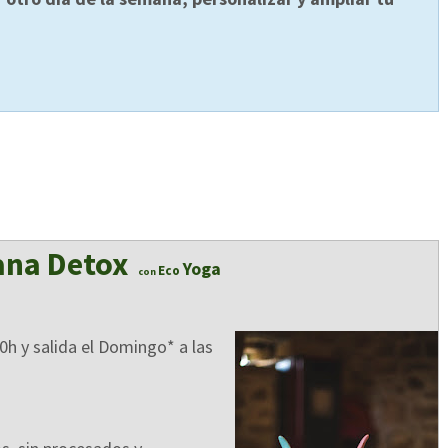
ana Detox
Yoga
Eco
con
00h y salida el Domingo* a las