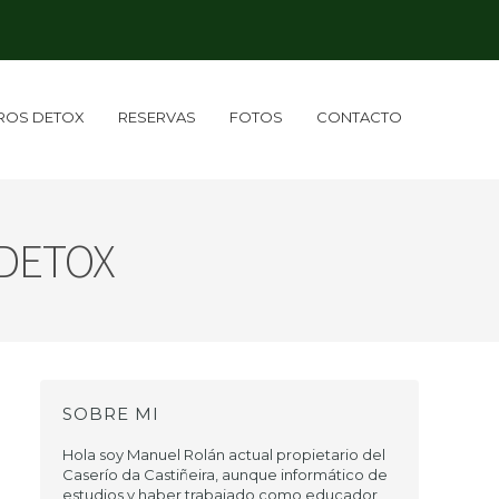
IROS DETOX
RESERVAS
FOTOS
CONTACTO
 DETOX
SOBRE MI
Hola soy Manuel Rolán actual propietario del
Caserío da Castiñeira, aunque informático de
estudios y haber trabajado como educador