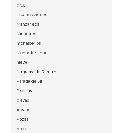
gr56
licuados verdes
Manzaneda
Miradores
monasterios
Montederramo
nieve
Nogueira de Ramuín
Parada de Sil
Piscinas
playas
postres
Pozas
recetas