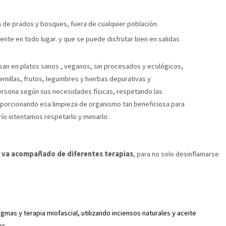
de prados y bosques, fuera de cualquier población.
sente en todo lugar. y que se puede disfrutar bien en salidas
an en platos sanos , veganos, sin procesados y ecológicos,
emillas, frutos, legumbres y hierbas depurativas y
persona según sus necesidades físicas, respetando las
roporcionando esa limpieza de organismo tan beneficiosa para
ío intentamos respetarlo y mimarlo.
x va acompañado de diferentes terapias
, para no solo desinflamarse
gmas y terapia miofascial, utilizando inciensos naturales y aceite
es.