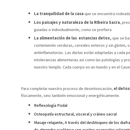
La tranquilidad de la casa
que se encuentra rodeada 
Los paisajes y naturaleza de la RIbeira Sacra
, pre
guiadas o individualmente, como se prefiera.
La alimentación de las estancias detox,
que se bas
conteniendo verduras, cereales enteros y sin gluten, s
antiinflamatorias. Las dietas están adaptadas a cada 
intolerancias alimentarias así como las patologías y p
nuestro templo. Cada cuerpo es un mundo y en el Caser
Para completar nuestro proceso de desintoxicación,
el deto
físicamente, sino también emocional y energéticamente.
Reflexología Podal
Osteopatía estructural, visceral y cráneo sacral
Masaje relajante, A través del desbloqueo de los diafra
de almendra ecológico con aceites esenciales relajant