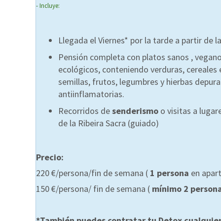
- Incluye:
Llegada el Viernes* por la tarde a partir de 
Pensión completa con platos sanos , vegano
ecológicos, conteniendo verduras, cereales e
semillas, frutos, legumbres y hierbas depura
antiinflamatorias.
Recorridos de
senderismo
o visitas a lugar
de la Ribeira Sacra (guiado)
Precio:
220 €/persona/fin de semana (
1 persona
en apart
150 €/persona/ fin de semana (
mínimo 2 person
*También puedes contratar tu Detox cualquier 