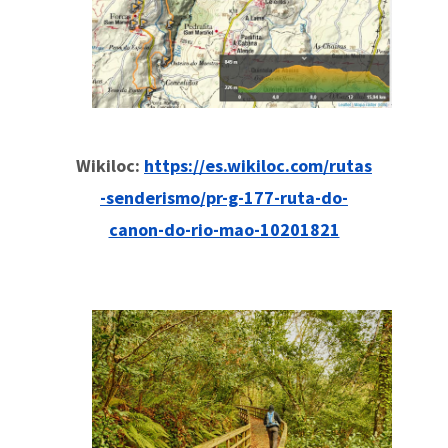
Wikiloc:
https://es.wikiloc.com/rutas
-senderismo/pr-g-177-ruta-do-
canon-do-rio-mao-10201821