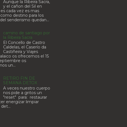
Aunque la Ribeira Sacra,
y el cañon del Sil en
r es cada vez es mas
como destino para los
del senderismo quedan...
camino de santiago por
la Ribeira Sacra
El Concello de Castro
Caldelas, el Caserío da
Castiñeira y Viajes
laico os ofrecemos el 15
septiembre os
os un...
RETIRO FIN DE
SEMANA DETOX
A veces nuestro cuerpo
nos pide a gritos un
"reset" para: restaurar
er energizar limpiar
 det...