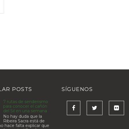
LAR POSTS
SÍGUENOS
7 rutas de senderismo
para conocer el cañón
del Sil en una semana
No hay duda que la
Ribeira Sacra está de
o hace falta explicar que