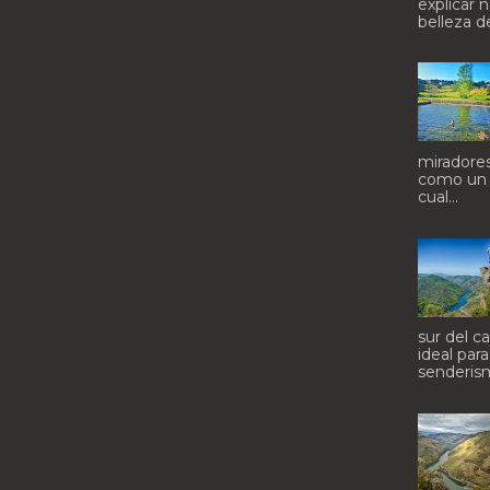
explicar n
belleza de
miradores
como un 
cual...
sur del c
ideal par
senderismo