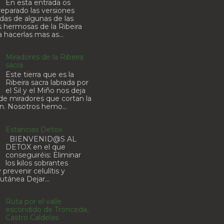
En esta entrada os
eparado las versiones
adas de algunas de las
 hermosas de la Ribeira
a hacerlas mas as...
Miradores de la Ribeira
sacra
Este tierra que es la
Ribeira sacra labrada por
el Sil y el Miño nos deja
 de miradores que cortan la
ón. Nosotros hemo...
Estancias Detox
BIENVENID@S AL
DETOX en el que
conseguiréis: Eliminar
los kilos sobrantes
 prevenir celulítis y
utánea Dejar...
Ruta por el valle
escondido de Tronceda,
Castro Caldelas