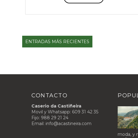
ENTRADAS MÁS RECIENTES
CONTACTO
POPU
Caserio da Castiñeira
Movil y Whatsapp: 609 31 42 35
Fijo: 988 29 21 24
Email: info@acastineira.com
moda, y n