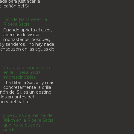
ada para justificar la
l cañón del Si...
Donde Bañarse en la
Ribeira Sacra
Cuando aprieta el calor,
además de visitar
monasterios, bosques,
 y senderos... no hay nada
chapuzón en las aguas de
7 rutas de senderismo
en la Ribeira Sacra
imprescindibles
La Ribeira Sacra , y mas
concretamente la orilla
añón del Sil, es un destino
a los amantes del
 y del trail ru...
5 de rutas de menos de
10km en la Ribeira Sacra
que no te puedes
perder