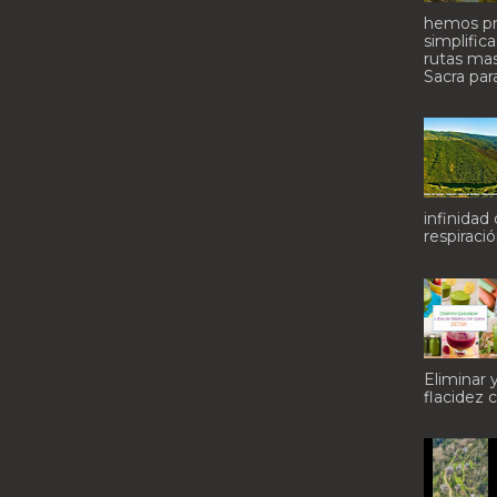
hemos pr
simplific
rutas mas
Sacra par
infinidad
respiraci
Eliminar y
flacidez c