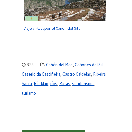
Viaje virtual por el Cañón del Sil ...
8:33
Cañón del Mao
,
Cañones del Sil
,
Caserío da Castiñeira
,
Castro Caldelas
,
Ribeira
Sacra
,
Río Mao
,
ríos
,
Rutas
,
senderismo
,
turismo