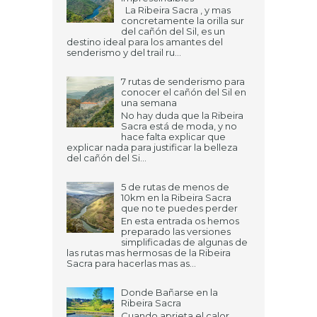
La Ribeira Sacra , y mas
concretamente la orilla sur
del cañón del Sil, es un
destino ideal para los amantes del
senderismo y del trail ru...
7 rutas de senderismo para
conocer el cañón del Sil en
una semana
No hay duda que la Ribeira
Sacra está de moda, y no
hace falta explicar que
explicar nada para justificar la belleza
del cañón del Si...
5 de rutas de menos de
10km en la Ribeira Sacra
que no te puedes perder
En esta entrada os hemos
preparado las versiones
simplificadas de algunas de
las rutas mas hermosas de la Ribeira
Sacra para hacerlas mas as...
Donde Bañarse en la
Ribeira Sacra
Cuando aprieta el calor,