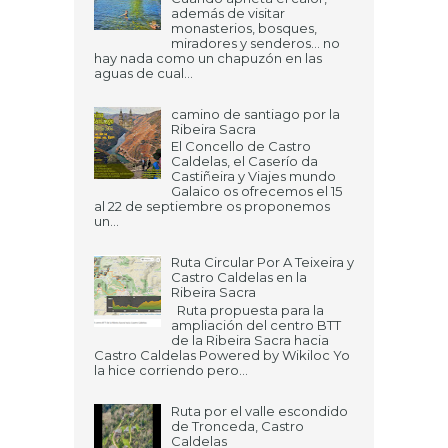
además de visitar
monasterios, bosques,
miradores y senderos... no
hay nada como un chapuzón en las
aguas de cual...
camino de santiago por la
Ribeira Sacra
El Concello de Castro
Caldelas, el Caserío da
Castiñeira y Viajes mundo
Galaico os ofrecemos el 15
al 22 de septiembre os proponemos
un...
Ruta Circular Por A Teixeira y
Castro Caldelas en la
Ribeira Sacra
Ruta propuesta para la
ampliación del centro BTT
de la Ribeira Sacra hacia
Castro Caldelas Powered by Wikiloc Yo
la hice corriendo pero...
Ruta por el valle escondido
de Tronceda, Castro
Caldelas