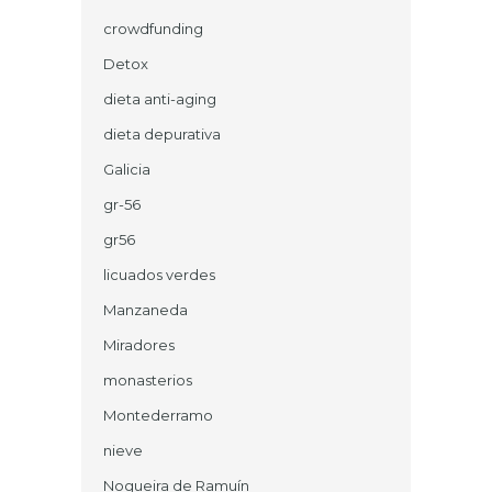
crowdfunding
Detox
dieta anti-aging
dieta depurativa
Galicia
gr-56
gr56
licuados verdes
Manzaneda
Miradores
monasterios
Montederramo
nieve
Nogueira de Ramuín